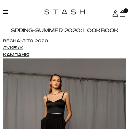
До
Перейти
навiгацiї
до
контенту
Spring-Summer 2020: Lookbook
Весна-літо 2020
Лукбук
Кампанiя